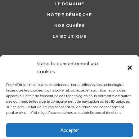
LE DOMAINE
NOTRE DÉMARCHE
NOS CUVÉES
LA BOUTIQUE
Suivez-nous sur nos réseaux sociaux
Gérer le consentement aux
cookies
Pour offrir les meilleures expériences, nous utilisons des technologies
telles que les cookies pour stocker et/ou accéder aux informations des
appareils. Le fait de consentir à ces technologies nous permettra de traiter
des données telles que le comportement de navigation ou les ID uniques
sur ce site. Le fait de ne pas consentir ou de retirer son consentement
L’abus d’alcool est dangereux pour la santé - A consommer avec
peut avoir un effet négatif sur certaines caractéristiques et fonctions.
modération
Conception :
AFA-Multimedia, Agence de Communication Créative
Accepter
Tous Droits Réservés à EARL Juliane et Jean-Gabriel Tridon