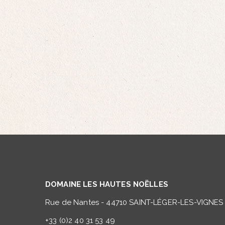
DOMAINE LES HAUTES NOËLLES
Rue de Nantes - 44710 SAINT-LÉGER-LES-VIGNES
+33 (0)2 40 31 53 49