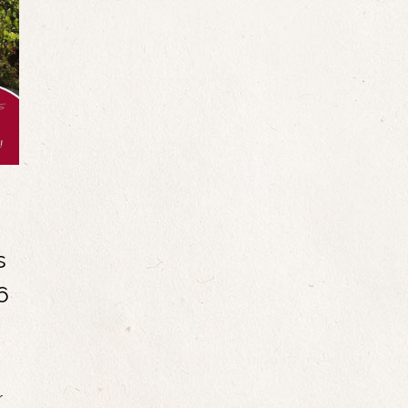
s
6
r