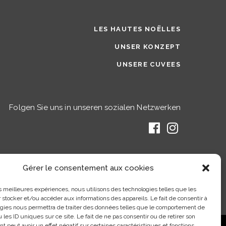
LES HAUTES NOËLLES
UNSER KONZEPT
UNSERE CUVEES
Folgen Sie uns in unseren sozialen Netzwerken
Gérer le consentement aux cookies
les meilleures expériences, nous utilisons des technologies telles que les
 stocker et/ou accéder aux informations des appareils. Le fait de consentir à
gies nous permettra de traiter des données telles que le comportement de
 les ID uniques sur ce site. Le fait de ne pas consentir ou de retirer son
 peut avoir un effet négatif sur certaines caractéristiques et fonctions.