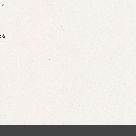
e à
s
z à