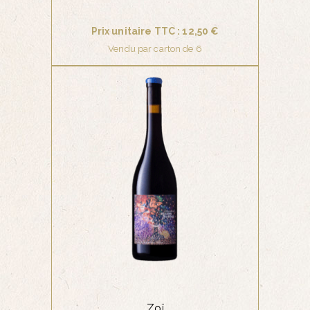
du
produit
Prix unitaire TTC : 12,50 €
Vendu par carton de 6
ROUGE
AJOUTER AU PANIER
Zoï