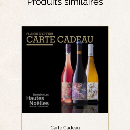
Produits similaires
,
,
BLANC
MUSCADET & GROS PLANT
,
,
,
ROSÉ
ROUGE
VIN DE MACÉRATION
,
VINS EFFERVESCENTS
VINS
MOELLEUX
Parce que nous avons tous des goûts
différents, la carte cadeau Les Hautes
Noëlles vous permet d’offrir un
moment de plaisir à vos proches,
famille ou amis. Qu’ils préférent le
rouge, le blanc, le rosé, les bulles ou
le sans alcool, tout le monde trouvera
Carte Cadeau